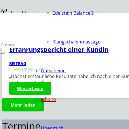
Inhalte
Edelstein Balance®
Start
Inhalte
Klangschalenmassage
Erfahrungsbericht einer Kundin
BEITRAG
5. November 2018
Gutscheine
„Höchst erstaunliche Resultate habe ich nach einer K
trinken von heißem…
Weiterlesen
Inhalte
Mehr laden
Termine
Über mich