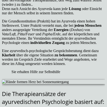
über hervorragende Therapieansätze, den Weg zum wahren Selbst
(wieder-) zu finden..
Denn nach Ansicht des Ayurveda kann jede
Lösung
oder Einsicht
nur der Mensch selbst in seinem Inneren finden.
Die Grundkonstitution (Prakriti) hat im Ayurveda einen hohen
Stellenwert. Unter Prakriti versteht man, die bei
jedem Menschen
anders ausgeprägte Verteilung der
Energien
(
Doshas
) von
Vata/Luft
,
Pitta/Feuer
und
Papha/Erde
, auf der körperlichen und
mentalen Ebene. Ihr Verständnis ermöglicht der ayurvedischen
Psychologie einen
individuellen Zugang
zu jedem Menschen.
Eine ayurvedisch-psychologische Gesprächsberatung dient dazu
Klarheit
über die eigene Situation
zu bekommen
. Gemeinsam
werden im Gespräch Ziele erarbeitet und Wege angeboten, wie
diese im Alltag umgesetzt werden können.
Sie erhalten Hilfe zur Selbsthilfe
Die Therapieansätze der
ayurvedischen Psychologie basiert auf: